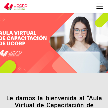
Skip to navigation
Skip to login form
Salta al contenido principal
Skip to footer
Plataforma Ucorp
Le damos la bienvenida al “Aula
Virtual de Capacitación de