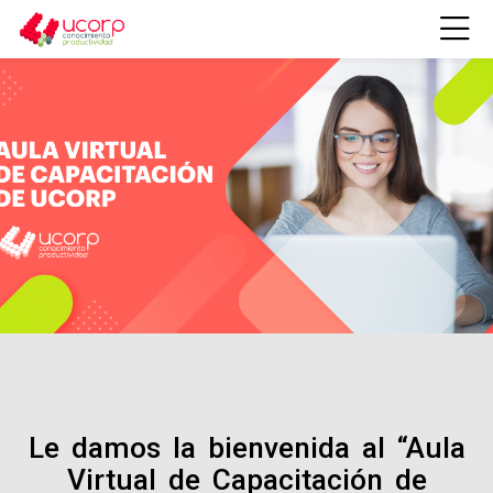
Skip to navigation
Skip to login form
Salta al contenido principal
Skip to footer
Plataforma Ucorp
Le damos la bienvenida al “Aula
Virtual de Capacitación de